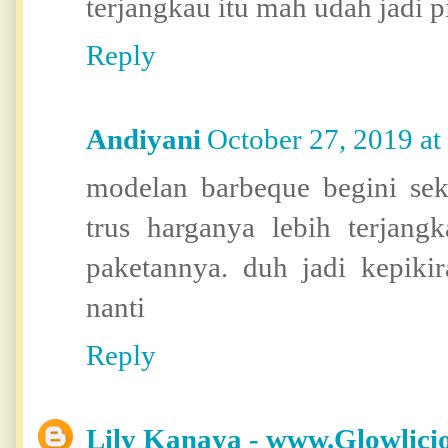
terjangkau itu mah udah jadi p
Reply
Andiyani
October 27, 2019 a
modelan barbeque begini se
trus harganya lebih terjan
paketannya. duh jadi kepiki
nanti
Reply
Lily Kanaya - www.Glowlici