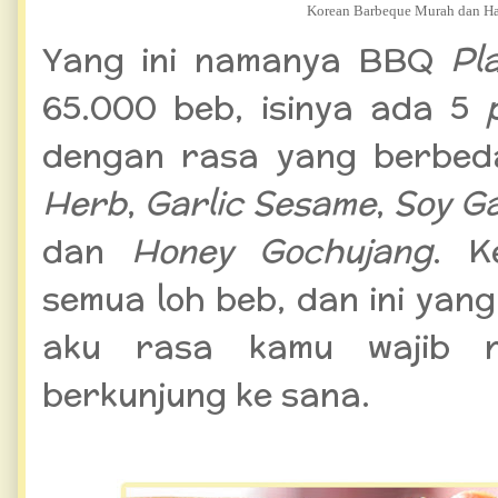
Korean Barbeque Murah dan Ha
Yang ini namanya BBQ
Pl
65.000 beb, isinya ada 5
dengan rasa yang berbe
Herb
,
Garlic Sesame
,
Soy Ga
dan
Honey Gochujang
. K
semua loh beb, dan ini yan
aku rasa kamu wajib n
berkunjung ke sana.