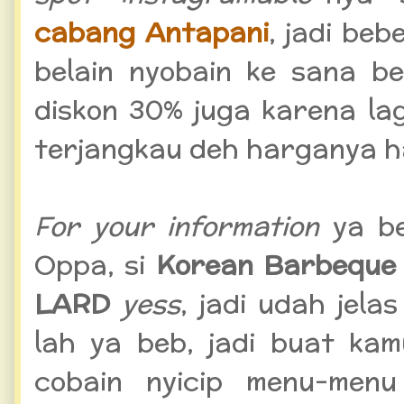
cabang Antapani
, jadi beb
belain nyobain ke sana 
diskon 30% juga karena la
terjangkau deh harganya 
For your information
ya be
Oppa, si
Korean Barbeque
LARD
yess
, jadi udah jela
lah ya beb, jadi buat ka
cobain nyicip menu-men