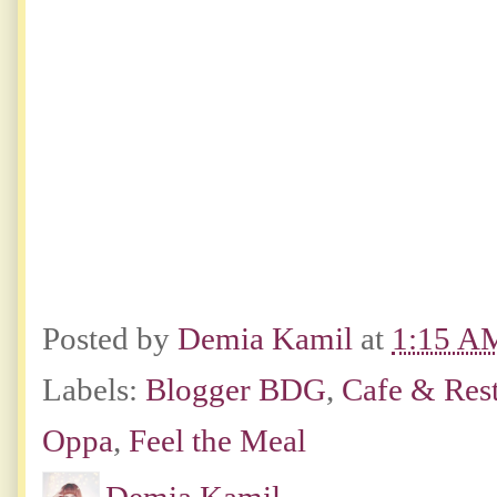
Posted by
Demia Kamil
at
1:15 A
Labels:
Blogger BDG
,
Cafe & Res
Oppa
,
Feel the Meal