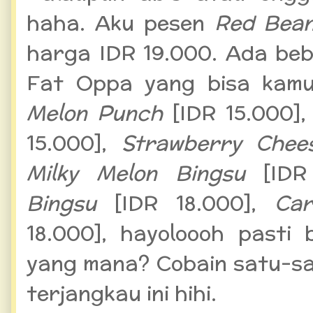
haha. Aku pesen
Red Bean
harga IDR 19.000. Ada beb
Fat Oppa yang bisa kamu 
Melon Punch
[IDR 15.000]
15.000],
Strawberry Chee
Milky Melon Bingsu
[IDR
Bingsu
[IDR 18.000],
Ca
18.000], hayoloooh pasti
yang mana? Cobain satu-sa
terjangkau ini hihi.