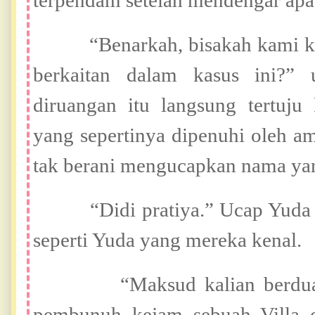
terpendam setelah mendengar apa 
“Benarkah, bisakah kami keta
berkaitan dalam kasus ini?
diruangan itu langsung tertuju
yang sepertinya dipenuhi oleh a
tak berani mengucapkan nama yan
“
Didi pratiya.” Ucap Yuda
sepert
i Yuda yang mereka kenal.
“Maksud kalian berdua, ad
pembunuh kejam sebuah Villa d