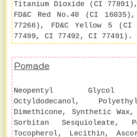
Titanium Dioxide (CI 77891)
FD&C Red No.40 (CI 16035),
77266), FD&C Yellow 5 (CI 
77499, CI 77492, CI 77491).
Pomade
Neopentyl Glycol Dic
Octyldodecanol, Polyet
Dimethicone, Synthetic Wax,
Sorbitan Sesquioleate, P
Tocopherol, Lecithin, Asco