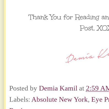
Thank You for Reading a
Post,
XO
Posted by
Demia Kamil
at
2:59 A
Labels:
Absolute New York
,
Eye P