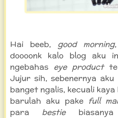
Absolute New York 2in1 Br
Hai beeb,
good morning
doooonk kalo blog aku in
ngebahas
eye product
te
Jujur sih, sebenernya ak
banget ngalis, kecuali kaya
barulah aku pake
full ma
para
bestie
biasany