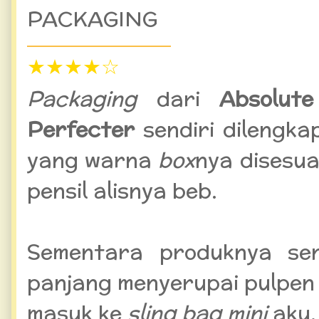
PACKAGING
★
★
★
★
☆
Packaging
dari
Absolut
Perfecter
sendiri dilengk
yang warna
box
nya disesu
pensil alisnya beb.
Sementara produknya sen
panjang menyerupai pulpen b
masuk ke
sling bag mini
aku,