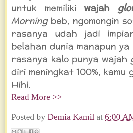
untuk memiliki
wajah
glo
Morning
beb, ngomongin s
rasanya udah jadi impi
belahan dunia manapun ya
rasanya kalo punya wajah
diri meningkat 100%, kamu g
Hihi.
Read More >>
Posted by
Demia Kamil
at
6:00 A