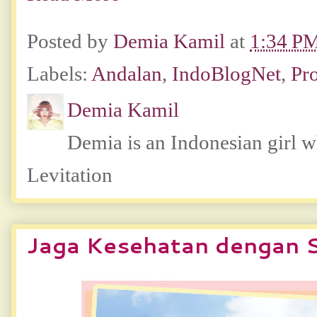
Posted by
Demia Kamil
at
1:34 P
Labels:
Andalan
,
IndoBlogNet
,
Pr
Demia Kamil
Demia is an Indonesian girl 
Levitation
Jaga Kesehatan dengan 