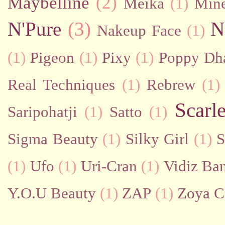
Maybelline
(2)
Meika
(1)
Mine
N'Pure
(3)
N
Nakeup Face
(1)
(1)
Pigeon
(1)
Pixy
(1)
Poppy Dh
Real Techniques
(1)
Rebrew
(1)
Scarl
Saripohatji
(1)
Satto
(1)
Sigma Beauty
(1)
Silky Girl
(1)
S
(1)
Ufo
(1)
Uri-Cran
(1)
Vidiz Ban
Y.O.U Beauty
(1)
ZAP
(1)
Zoya C