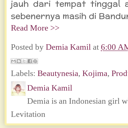
jauh dari tempat tinggal
sebenernya masih di Bandun
Read More >>
Posted by
Demia Kamil
at
6:00 A
Labels:
Beautynesia
,
Kojima
,
Prod
Demia Kamil
Demia is an Indonesian girl 
Levitation