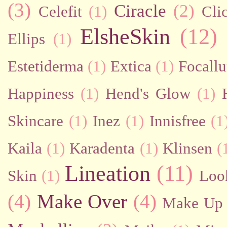
(3)
Ciracle
(2)
Celefit
(1)
Cli
ElsheSkin
(12)
Ellips
(1)
Estetiderma
(1)
Extica
(1)
Focallu
Happiness
(1)
Hend's Glow
(1)
Skincare
(1)
Inez
(1)
Innisfree
(1
Kaila
(1)
Karadenta
(1)
Klinsen
(
Lineation
(11)
Skin
(1)
Loo
(4)
Make Over
(4)
Make Up 