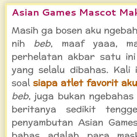
Asian Games Mascot Mak
Masih ga bosen aku ngebah
nih
beb
, maaf yaaa, m
perhelatan akbar satu ini
yang selalu dibahas. Kali
soal
siapa atlet favorit ak
beb
, juga bukan ngebaha
beritanya sedikit tengg
penyambutan Asian Games.
bahas adalah para mas