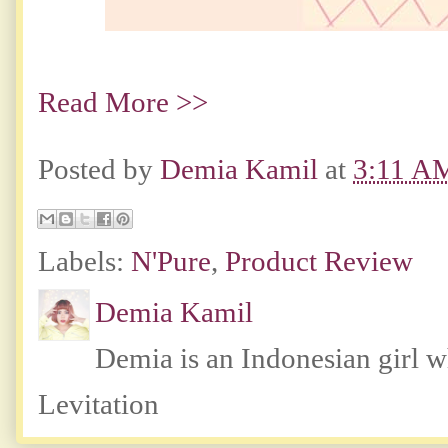
Read More >>
Posted by
Demia Kamil
at
3:11 A
Labels:
N'Pure
,
Product Review
Demia Kamil
Demia is an Indonesian girl 
Levitation