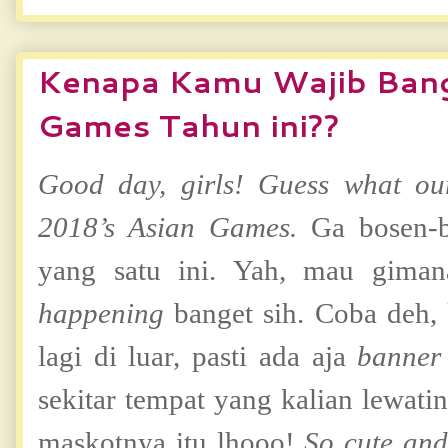
Kenapa Kamu Wajib Ban
Games Tahun ini??
Good day, girls! Guess what our 
2018’s Asian Games.
Ga bosen-b
yang satu ini. Yah, mau gimana
happening
banget sih. Coba deh, 
lagi di luar, pasti ada aja
banne
sekitar tempat yang kalian lewati
maskotnya itu lhooo!
So cute and