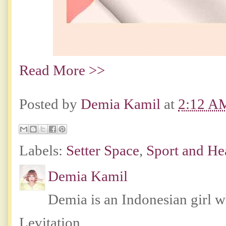
Read More >>
Posted by
Demia Kamil
at
2:12 A
Labels:
Setter Space
,
Sport and He
Demia Kamil
Demia is an Indonesian girl 
Levitation