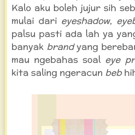
Kalo aku boleh jujur sih s
mulai dari
eyeshadow
,
eye
palsu pasti ada lah ya yang
banyak
brand
yang bereba
mau ngebahas soal
eye p
kita saling ngeracun
beb
hi