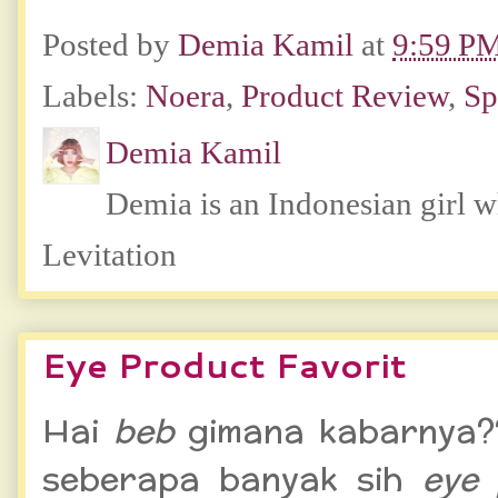
Posted by
Demia Kamil
at
9:59 P
Labels:
Noera
,
Product Review
,
Sp
Demia Kamil
Demia is an Indonesian girl 
Levitation
Eye Product Favorit
Hai
beb
gimana kabarnya?
seberapa banyak sih
eye 