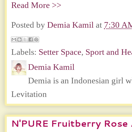
Read More >>
Posted by
Demia Kamil
at
7:30 A
Labels:
Setter Space
,
Sport and He
Demia Kamil
Demia is an Indonesian girl 
Levitation
N'PURE Fruitberry Rose