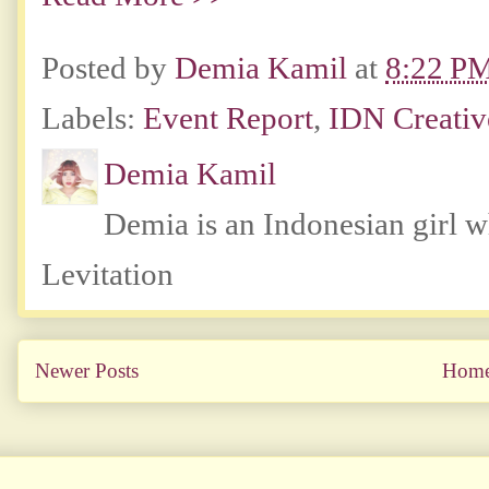
Posted by
Demia Kamil
at
8:22 P
Labels:
Event Report
,
IDN Creati
Demia Kamil
Demia is an Indonesian girl 
Levitation
Newer Posts
Hom