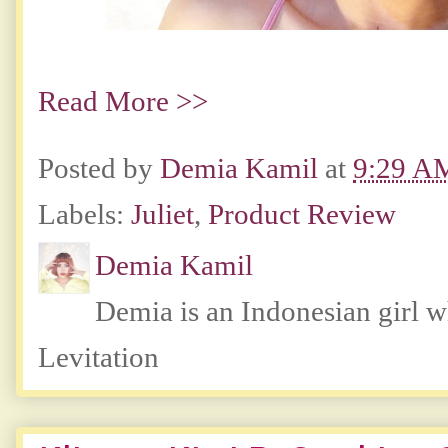
Read More >>
Posted by
Demia Kamil
at
9:29 A
Labels:
Juliet
,
Product Review
Demia Kamil
Demia is an Indonesian girl 
Levitation