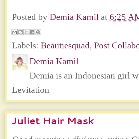
Posted by
Demia Kamil
at
6:25 A
Labels:
Beautiesquad
,
Post Collab
Demia Kamil
Demia is an Indonesian girl 
Levitation
Juliet Hair Mask
Good morning wilujeung enjing