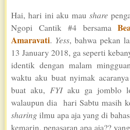
Hai, hari ini aku mau
share
penga
Bea
Ngopi Cantik #4 bersama
Amaravati
.
Yess
, bahwa pekan la
13 January 2018, ga seperti keban
identik dengan malam mingguan
waktu aku buat nyimak acaranya
buat aku,
FYI
aku ga jomblo 
walaupun dia hari Sabtu masih ke
sharing
ilmu apa aja yang di baha
kemarin, penasaran apa aja?? yang