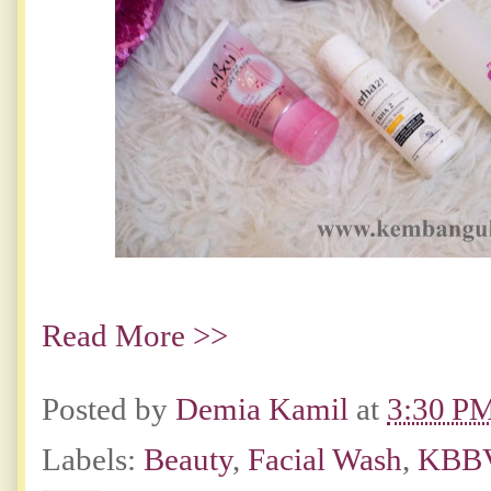
Read More >>
Posted by
Demia Kamil
at
3:30 P
Labels:
Beauty
,
Facial Wash
,
KBB