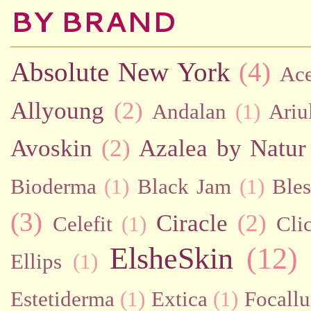
BY BRAND
Absolute New York
(4)
Ac
Allyoung
(2)
Andalan
(1)
Ariu
Avoskin
(2)
Azalea by Natur
Bioderma
(1)
Black Jam
(1)
Bles
(3)
Ciracle
(2)
Celefit
(1)
Cli
ElsheSkin
(12)
Ellips
(1)
Estetiderma
(1)
Extica
(1)
Focallu