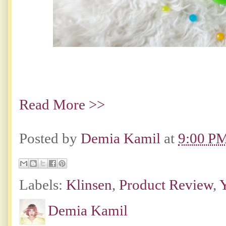
Read More >>
Posted by
Demia Kamil
at
9:00 P
Labels:
Klinsen
,
Product Review
,
Demia Kamil