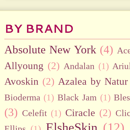
BY BRAND
Absolute New York
(4)
Ac
Allyoung
(2)
Andalan
(1)
Ariu
Avoskin
(2)
Azalea by Natur
Bioderma
(1)
Black Jam
(1)
Bles
(3)
Ciracle
(2)
Celefit
(1)
Cli
ElsheSkin
(12)
Ellips
(1)