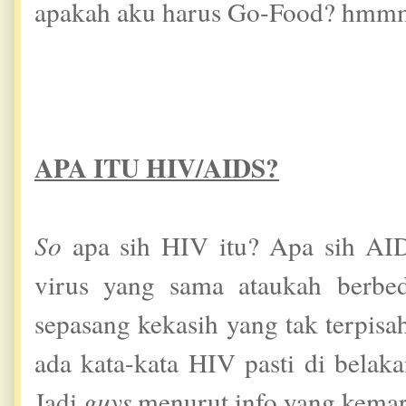
apakah aku harus Go-Food? hmmm
APA ITU HIV/AIDS?
So
apa sih HIV itu? Apa sih AID
virus yang sama ataukah berbe
sepasang kekasih yang tak terpis
ada kata-kata HIV pasti di belak
Jadi
guys
menurut info yang kemari