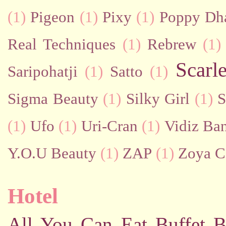
(1)
Pigeon
(1)
Pixy
(1)
Poppy Dh
Real Techniques
(1)
Rebrew
(1)
Scarl
Saripohatji
(1)
Satto
(1)
Sigma Beauty
(1)
Silky Girl
(1)
S
(1)
Ufo
(1)
Uri-Cran
(1)
Vidiz Ban
Y.O.U Beauty
(1)
ZAP
(1)
Zoya C
Hotel
All You Can Eat Buffet
B