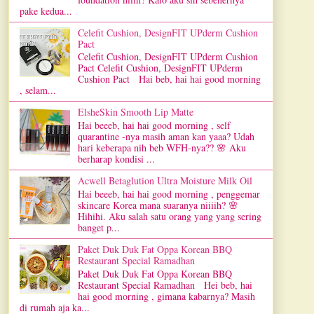
pake kedua...
Celefit Cushion, DesignFIT UPderm Cushion
Pact
Celefit Cushion, DesignFIT UPderm Cushion
Pact Celefit Cushion, DesignFIT UPderm
Cushion Pact Hai beb, hai hai good morning
, selam...
ElsheSkin Smooth Lip Matte
Hai beeeb, hai hai good morning , self
quarantine -nya masih aman kan yaaa? Udah
hari keberapa nih beb WFH-nya?? 🌸 Aku
berharap kondisi ...
Acwell Betaglution Ultra Moisture Milk Oil
Hai beeeb, hai hai good morning , penggemar
skincare Korea mana suaranya niiiih? 🌸
Hihihi. Aku salah satu orang yang yang sering
banget p...
Paket Duk Duk Fat Oppa Korean BBQ
Restaurant Special Ramadhan
Paket Duk Duk Fat Oppa Korean BBQ
Restaurant Special Ramadhan Hei beb, hai
hai good morning , gimana kabarnya? Masih
di rumah aja ka...