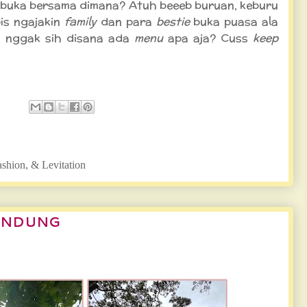
e
buka bersama dimana? Atuh beeeb buruan, keburu
bis ngajakin
family
dan para
bestie
buka puasa ala
o nggak sih disana ada
menu
apa aja? Cuss
keep
ashion, & Levitation
BANDUNG