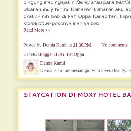
bingung mau ngajakin
family
atau para
besti
lebaran iniiiy hihihi. Kemaren-kemaren aku a
drakor nih beb di Fat Oppa Karapitan, kep
scroll down
pokonya mah ya beb.
Read More >>
Posted by
Demia Kamil
at
11:38 PM
No comments:
Labels:
Blogger BDG
,
Fat Oppa
Demia Kamil
Demia is an Indonesian girl who loves Beauty, F
STAYCATION DI MOXY HOTEL 