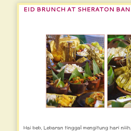
EID BRUNCH AT SHERATON BA
Eid Brunch at Sheraton Bandung Hotel & Tow
Hai beb, Lebaran tinggal mengitung hari ni