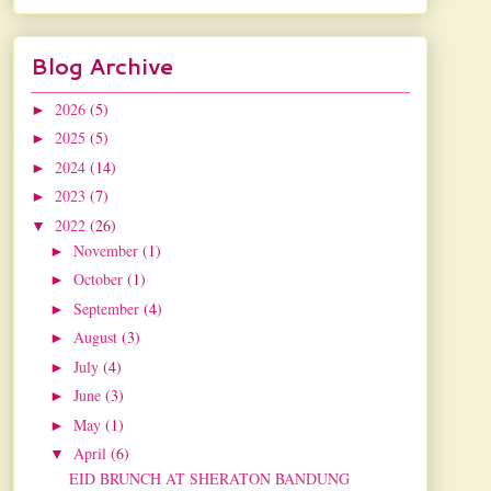
Blog Archive
2026
(5)
►
2025
(5)
►
2024
(14)
►
2023
(7)
►
2022
(26)
▼
November
(1)
►
October
(1)
►
September
(4)
►
August
(3)
►
July
(4)
►
June
(3)
►
May
(1)
►
April
(6)
▼
EID BRUNCH AT SHERATON BANDUNG