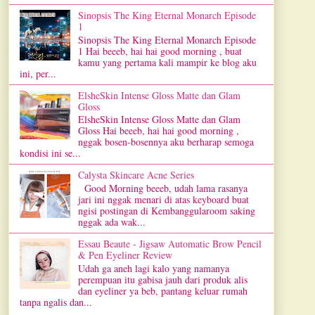
Sinopsis The King Eternal Monarch Episode
1
Sinopsis The King Eternal Monarch Episode
1 Hai beeeb, hai hai good morning , buat
kamu yang pertama kali mampir ke blog aku
ini, per...
ElsheSkin Intense Gloss Matte dan Glam
Gloss
ElsheSkin Intense Gloss Matte dan Glam
Gloss Hai beeeb, hai hai good morning ,
nggak bosen-bosennya aku berharap semoga
kondisi ini se...
Calysta Skincare Acne Series
Good Morning beeeb, udah lama rasanya
jari ini nggak menari di atas keyboard buat
ngisi postingan di Kembanggularoom saking
nggak ada wak...
Essau Beaute - Jigsaw Automatic Brow Pencil
& Pen Eyeliner Review
Udah ga aneh lagi kalo yang namanya
perempuan itu gabisa jauh dari produk alis
dan eyeliner ya beb, pantang keluar rumah
tanpa ngalis dan...