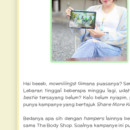
TheBody shop Green Ramadan
Hai beeeb,
mowniiiings
! Gimana puasanya? Se
Lebaran tinggal beberapa minggu lagi, uda
bestie
tersayang belum? Kalo belum nyiapin,
punya kampanye yang bertajuk
Share More Ki
Bedanya apa sih dengan
hampers
lainnya be
sama The Body Shop. Soalnya kampanye ini p