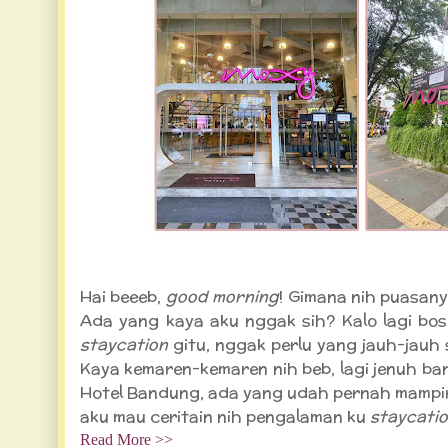
Staycation di Moxy, Hotel di Dago Bandung
Hai beeeb,
good morning
! Gimana nih puasany
Ada yang kaya aku nggak sih? Kalo lagi b
staycation
gitu, nggak perlu yang jauh-jauh
Kaya kemaren-kemaren nih beb, lagi jenuh ban
Hotel Bandung, ada yang udah pernah mampir k
aku mau ceritain nih pengalaman ku
staycati
Read More >>