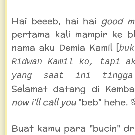
Sinopsis The King Eternal 
Hai beeeb, hai hai
good m
pertama kali mampir ke bl
nama aku Demia Kamil [
buk
Ridwan Kamil ko, tapi a
yang saat ini tingga
Selamat datang di Kemb
now i'll call you
"beb" hehe. 
Buat kamu para "bucin" dr