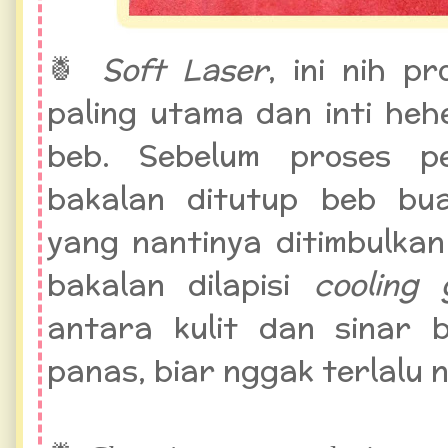
🍍
Soft Laser
, ini nih p
paling utama dan inti he
beb. Sebelum proses p
bakalan ditutup beb bu
yang nantinya ditimbulkan 
bakalan dilapisi
cooling 
antara kulit dan sinar b
panas, biar nggak terlalu ny