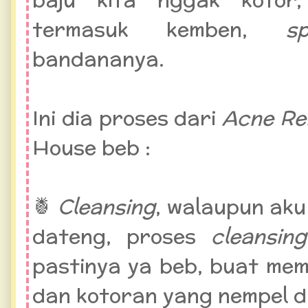
termasuk kemben,
s
bandananya.
Ini dia proses dari
Acne Re
House beb :
🍍
Cleansing
, walaupun ak
dateng, proses
cleansi
pastinya ya beb, buat mem
dan kotoran yang nempel d