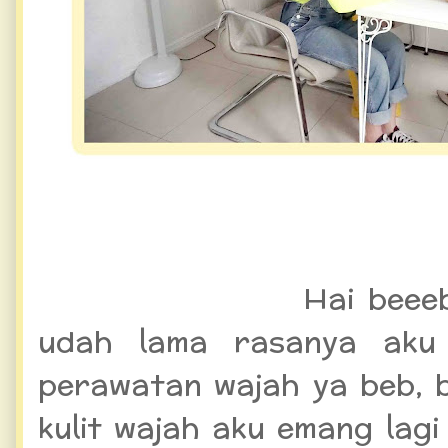
Acne Removal Treat
PerawatanWajah untuk M
dan Bekasnya
.
Hai beee
udah lama rasanya aku
perawatan wajah ya beb, 
kulit wajah aku emang lag