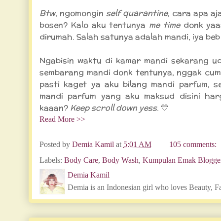
Btw
, ngomongin
self quarantine
, cara apa aj
bosen? Kalo aku tentunya
me time
donk yaa
dirumah. Salah satunya adalah mandi, iya beb
Ngabisin waktu di kamar mandi sekarang u
sembarang mandi donk tentunya, nggak cu
pasti kaget ya aku bilang mandi parfum, s
mandi parfum yang aku maksud disini har
kaaan?
Keep scroll down yess
. 💛
Read More >>
Posted by
Demia Kamil
at
5:01 AM
105 comments:
Labels:
Body Care
,
Body Wash
,
Kumpulan Emak Blogge
Demia Kamil
Demia is an Indonesian girl who loves Beauty, F