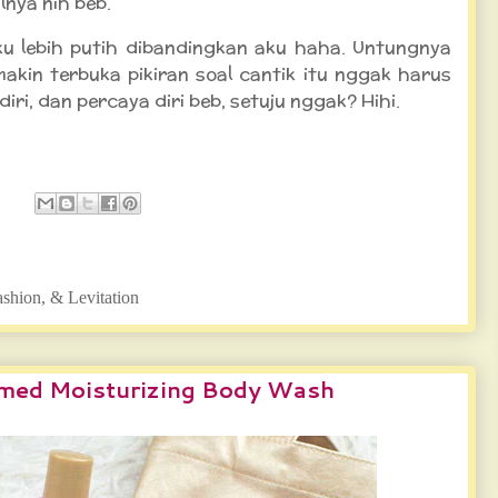
lnya nih beb.
aku lebih putih dibandingkan aku haha. Untungnya
akin terbuka pikiran soal cantik itu nggak harus
ndiri, dan percaya diri beb, setuju nggak? Hihi.
ashion, & Levitation
umed Moisturizing Body Wash