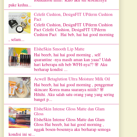
pake kedua...
Celefit Cushion, DesignFIT UPderm Cushion
Pact
Celefit Cushion, DesignFIT UPderm Cushion
Pact Celefit Cushion, DesignFIT UPderm
Cushion Pact Hai beb, hai hai good morning
, selam...
ElsheSkin Smooth Lip Matte
Hai beeeb, hai hai good morning , self
quarantine -nya masih aman kan yaaa? Udah
hari keberapa nih beb WFH-nya?? 🌸 Aku
berharap kondisi ...
Acwell Betaglution Ultra Moisture Milk Oil
Hai beeeb, hai hai good morning , penggemar
skincare Korea mana suaranya niiiih? 🌸
Hihihi. Aku salah satu orang yang yang sering
banget p...
ElsheSkin Intense Gloss Matte dan Glam
Gloss
ElsheSkin Intense Gloss Matte dan Glam
Gloss Hai beeeb, hai hai good morning ,
nggak bosen-bosennya aku berharap semoga
kondisi ini se...