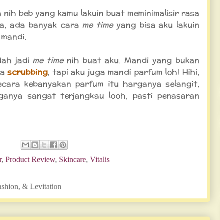
a nih beb yang kamu lakuin buat meminimalisir rasa
a, ada banyak cara
me time
yang bisa aku lakuin
 mandi.
dah jadi
me time
nih buat aku. Mandi yang bukan
ma
scrubbing
, tapi aku juga mandi parfum loh! Hihi,
ecara kebanyakan parfum itu harganya selangit,
ganya sangat terjangkau looh, pasti penasaran
r
,
Product Review
,
Skincare
,
Vitalis
ashion, & Levitation