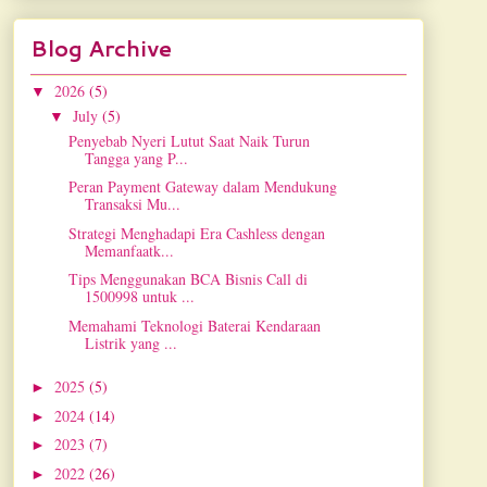
Blog Archive
2026
(5)
▼
July
(5)
▼
Penyebab Nyeri Lutut Saat Naik Turun
Tangga yang P...
Peran Payment Gateway dalam Mendukung
Transaksi Mu...
Strategi Menghadapi Era Cashless dengan
Memanfaatk...
Tips Menggunakan BCA Bisnis Call di
1500998 untuk ...
Memahami Teknologi Baterai Kendaraan
Listrik yang ...
2025
(5)
►
2024
(14)
►
2023
(7)
►
2022
(26)
►