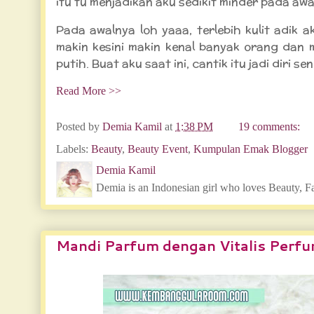
itu tu menjadikan aku sedikit minder pada awa
Pada awalnya loh yaaa, terlebih kulit adik 
makin kesini makin kenal banyak orang dan m
putih. Buat aku saat ini, cantik itu jadi diri se
Read More >>
Posted by
Demia Kamil
at
1:38 PM
19 comments:
Labels:
Beauty
,
Beauty Event
,
Kumpulan Emak Blogger
Demia Kamil
Demia is an Indonesian girl who loves Beauty, F
Mandi Parfum dengan Vitalis Perf