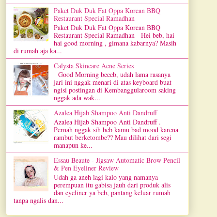
Paket Duk Duk Fat Oppa Korean BBQ
Restaurant Special Ramadhan
Paket Duk Duk Fat Oppa Korean BBQ
Restaurant Special Ramadhan Hei beb, hai
hai good morning , gimana kabarnya? Masih
di rumah aja ka...
Calysta Skincare Acne Series
Good Morning beeeb, udah lama rasanya
jari ini nggak menari di atas keyboard buat
ngisi postingan di Kembanggularoom saking
nggak ada wak...
Azalea Hijab Shampoo Anti Dandruff
Azalea Hijab Shampoo Anti Dandruff .
Pernah nggak sih beb kamu bad mood karena
rambut berketombe?? Mau dilihat dari segi
manapun ke...
Essau Beaute - Jigsaw Automatic Brow Pencil
& Pen Eyeliner Review
Udah ga aneh lagi kalo yang namanya
perempuan itu gabisa jauh dari produk alis
dan eyeliner ya beb, pantang keluar rumah
tanpa ngalis dan...