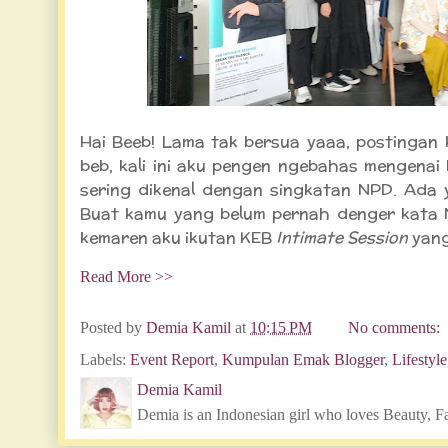
Hai Beeb! Lama tak bersua yaaa, postingan
beb, kali ini aku pengen ngebahas mengenai 
sering dikenal dengan singkatan NPD. Ada 
Buat kamu yang belum pernah denger kata 
kemaren aku ikutan KEB
Intimate Session
yang
Read More >>
Posted by
Demia Kamil
at
10:15 PM
No comments:
Labels:
Event Report
,
Kumpulan Emak Blogger
,
Lifestyle
Demia Kamil
Demia is an Indonesian girl who loves Beauty, F