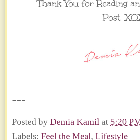
Thank You for Reading a
Post,
XO
---
Posted by
Demia Kamil
at
5:20 P
Labels:
Feel the Meal
,
Lifestyle