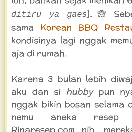
loh, bahkan sejak menikah 6
]. 🙈 Se
ditiru ya gaes
sama
Korean BBQ Resta
kondisinya lagi nggak mem
aja di rumah.
Karena 3 bulan lebih diwaj
aku dan si
hubby
pun ny
nggak bikin bosan selama 
nemu aneka resep m
Rinaresep.com nih, mer