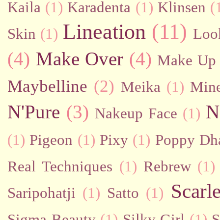
Kaila
(1)
Karadenta
(1)
Klinsen
(
Lineation
(11)
Skin
(1)
Loo
(4)
Make Over
(4)
Make Up 
Maybelline
(2)
Meika
(1)
Mine
N'Pure
(3)
N
Nakeup Face
(1)
(1)
Pigeon
(1)
Pixy
(1)
Poppy Dh
Real Techniques
(1)
Rebrew
(1)
Scarl
Saripohatji
(1)
Satto
(1)
Sigma Beauty
(1)
Silky Girl
(1)
S