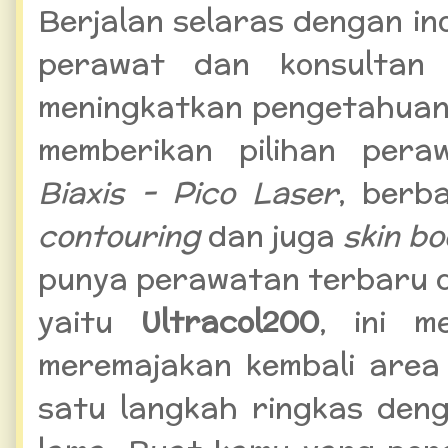
Berjalan selaras dengan ino
perawat dan konsultan k
meningkatkan pengetahuan
memberikan pilihan pera
Biaxis - Pico Laser
, berb
contouring
dan juga
skin b
punya perawatan terbaru di 
yaitu
Ultracol200
, ini m
meremajakan kembali area
satu langkah ringkas den