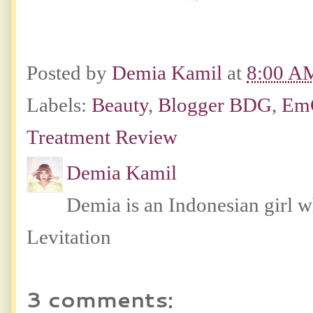
Posted by
Demia Kamil
at
8:00 A
Labels:
Beauty
,
Blogger BDG
,
Em
Treatment Review
Demia Kamil
Demia is an Indonesian girl 
Levitation
3 comments: