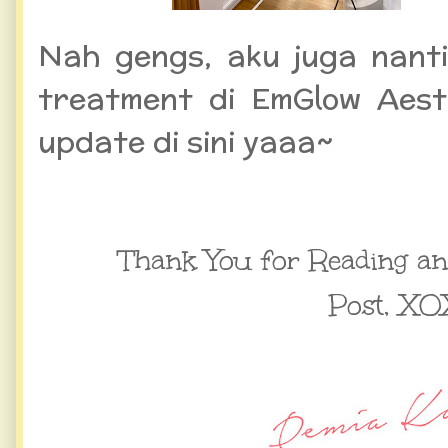
Nah gengs, aku juga nant
treatment di EmGlow Aest
update di sini yaaa~
Thank You for Reading a
Post,
XO