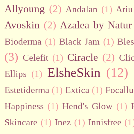
Allyoung
(2)
Andalan
(1)
Ariu
Avoskin
(2)
Azalea by Natur
Bioderma
(1)
Black Jam
(1)
Bles
(3)
Ciracle
(2)
Celefit
(1)
Cli
ElsheSkin
(12)
Ellips
(1)
Estetiderma
(1)
Extica
(1)
Focallu
Happiness
(1)
Hend's Glow
(1)
Skincare
(1)
Inez
(1)
Innisfree
(1