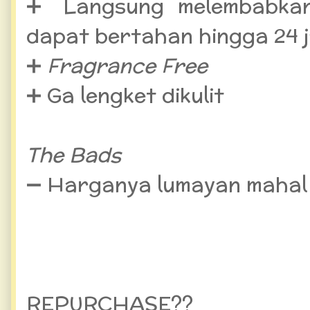
➕ Langsung melembabkan
dapat bertahan hingga 24 
➕
Fragrance Free
➕ Ga lengket dikulit
The Bads
➖ Harganya lumayan mahal
REPURCHASE??