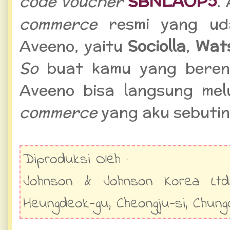
SBNLAOP5
code voucher
.
commerce
resmi yang ud
Aveeno, yaitu
Sociolla
,
Wat
So
buat kamu yang beren
Aveeno bisa langsung me
commerce
yang aku sebutin 
Diproduksi Oleh :
Johnson & Johnson Korea Ltd. 
Heungdeok-gu, Cheongju-si, Chun