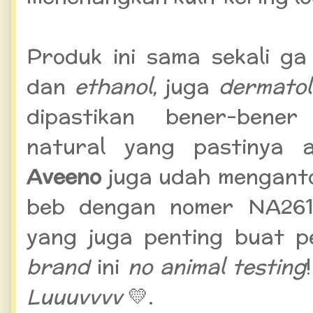
Produk ini sama sekali 
dan
ethanol,
juga
dermatol
dipastikan bener-bene
natural yang pastinya 
Aveeno
juga udah menganto
beb dengan nomer NA2617
yang juga penting buat p
brand
ini
no animal testing
Luuuvvvv
💛.