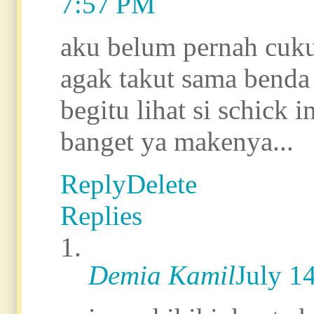
7:57 PM
aku belum pernah cuk
agak takut sama benda 
begitu lihat si schick
banget ya makenya...
Reply
Delete
Replies
Demia Kamil
July 1