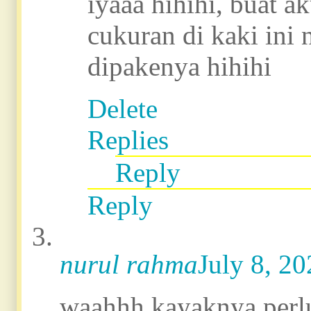
iyaaa hihihi, buat a
cukuran di kaki ini
dipakenya hihihi
Delete
Replies
Reply
Reply
nurul rahma
July 8, 2
waahhh kayaknya perlu