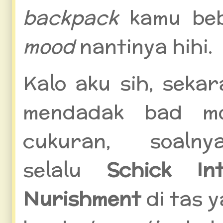
backpack
kamu beb
mood
nantinya hihi.
Kalo aku sih, seka
mendadak bad mo
cukuran, soaln
selalu
Schick In
Nurishment
di tas 