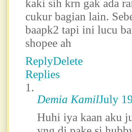
kaki sih krn gak ada r
cukur bagian lain. Se
baapk2 tapi ini lucu ba
shopee ah
Reply
Delete
Replies
Demia Kamil
July 1
Huhi iya kaan aku j
yng di pake si hubby