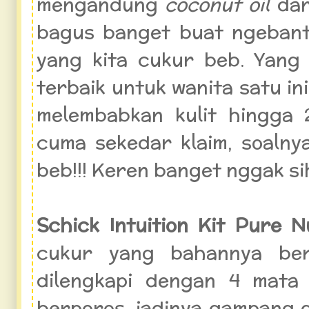
mengandung
coconut oil
da
bagus banget buat ngebant
yang kita cukur beb. Yang 
terbaik untuk wanita satu in
melembabkan kulit hingga 2
cuma sekedar klaim, soalnya
beb!!! Keren banget nggak si
Schick Intuition Kit Pure 
cukur yang bahannya berk
dilengkapi dengan 4 mata
berporos, jadinya gampang d