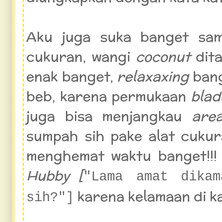
Aku juga suka banget sam
cukuran, wangi
coconut
dit
enak banget,
relaxaxing
bang
beb, karena permukaan
blad
juga bisa menjangkau
ar
sumpah sih pake alat cukura
menghemat waktu banget!!
Hubby [
"Lama amat dikam
karena kelamaan di k
sih?"]