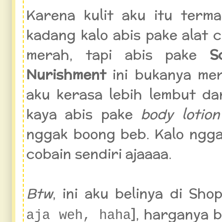
Karena kulit aku itu terma
kadang kalo abis pake alat 
merah, tapi abis pake
S
Nurishment
ini bukanya mer
aku kerasa lebih lembut da
kaya abis pake
body lotion
nggak boong beb. Kalo ngga
cobain sendiri ajaaaa.
Btw
, ini aku belinya di Sho
], harganya b
aja weh, haha