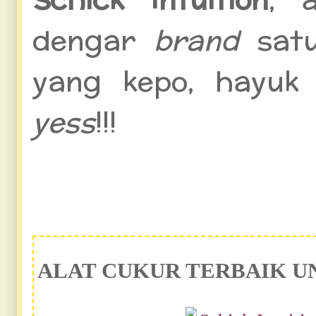
dengar
brand
sat
yang kepo, hayu
yess
!!!
ALAT CUKUR TERBAIK U