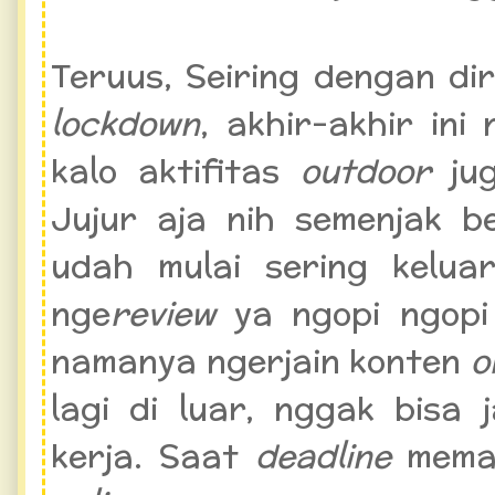
Teruus, Seiring dengan d
lockdown
, akhir-akhir ini
kalo aktifitas
outdoor
jug
Jujur aja nih semenjak b
udah mulai sering kelua
nge
review
ya ngopi ngopi 
namanya ngerjain konten
o
lagi di luar, nggak bisa
kerja. Saat
deadline
meman