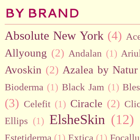
BY BRAND
Absolute New York
(4)
Ac
Allyoung
(2)
Andalan
(1)
Ariu
Avoskin
(2)
Azalea by Natur
Bioderma
(1)
Black Jam
(1)
Bles
(3)
Ciracle
(2)
Celefit
(1)
Cli
ElsheSkin
(12)
Ellips
(1)
Estetiderma
(1)
Extica
(1)
Focallu