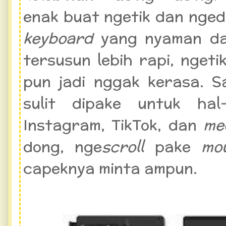
enak buat ngetik dan nged
keyboard
yang nyaman dan
tersusun lebih rapi, nget
pun jadi nggak kerasa. S
sulit dipake untuk ha
Instagram, TikTok, dan
me
dong, nge
scroll
pake
mo
capeknya minta ampun.