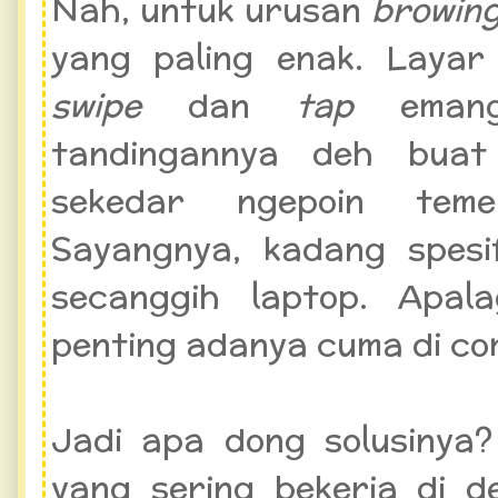
Nah, untuk urusan
browin
yang paling enak. Laya
swipe
dan
tap
emang
tandingannya deh buat
sekedar ngepoin teme
Sayangnya, kadang spesif
secanggih laptop. Apa
penting adanya cuma di co
Jadi apa dong solusinya
yang sering bekerja di 