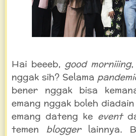
ASUS Vivobook 13 Slate OL
Hai beeeb,
good morniiing
nggak sih? Selama
pandem
bener nggak bisa kema
emang nggak boleh diadain 
emang dateng ke
event
d
temen
blogger
lainnya. 