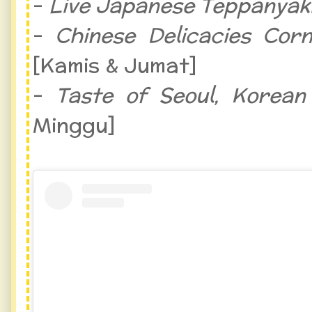
-
Live Japanese Teppanyak
-
Chinese Delicacies Cor
[Kamis & Jumat]
-
Taste of Seoul, Korea
Minggu]