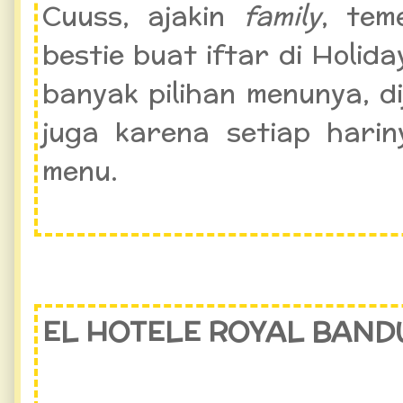
Cuuss, ajakin
family
, tem
bestie buat iftar di Holid
banyak pilihan menunya, d
juga karena setiap harin
menu.
EL HOTELE ROYAL BAND