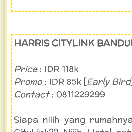
HARRIS CITYLINK BAND
Price
: IDR 118k
Promo
: IDR 85k [
Early Bird
Contact
: 0811229299
Siapa niiih yang rumahny
CityLink?? Niiih Hotel sa