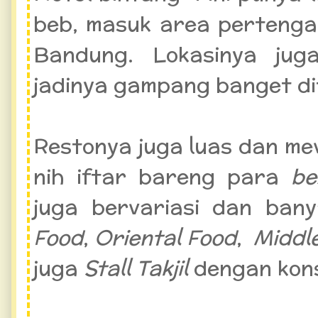
beb, masuk area pertenga
Bandung. Lokasinya jug
jadinya gampang banget di
Restonya juga luas dan mev
nih iftar bareng para
be
juga bervariasi dan bany
Food
,
Oriental Food
,
Middl
juga
Stall Takjil
dengan kon