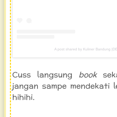
A post shared by Kuliner Bandung |D
Cuss langsung
book
sek
jangan sampe mendekati 
hihihi.