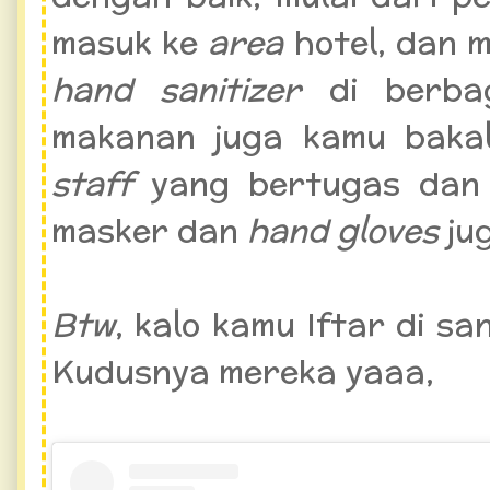
masuk ke
area
hotel, dan 
hand sanitizer
di berbag
makanan juga kamu baka
staff
yang bertugas dan
masker dan
hand gloves
ju
Btw
, kalo kamu Iftar di s
Kudusnya mereka yaaa,