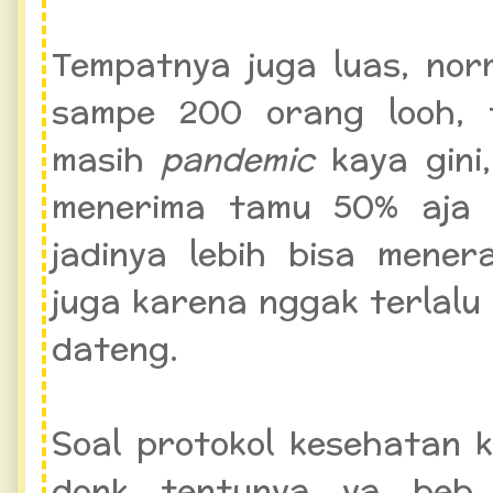
Tempatnya juga luas, no
sampe 200 orang looh, t
masih
pandemic
kaya gini
menerima tamu 50% aja d
jadinya lebih bisa mener
juga karena nggak terlalu
dateng.
Soal protokol kesehatan
donk tentunya ya beb,