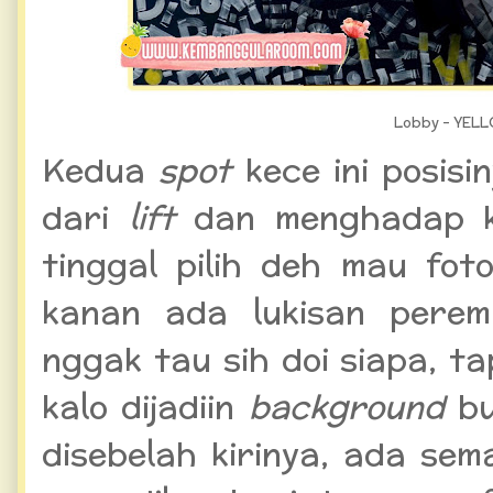
Lobby - YELL
Kedua
spot
kece ini posis
dari
lift
dan menghadap
tinggal pilih deh mau fot
kanan ada lukisan perem
nggak tau sih doi siapa, t
kalo dijadiin
background
b
disebelah kirinya, ada se