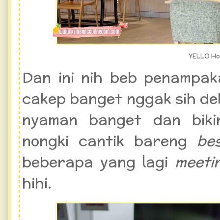
YELLO Ho
Dan ini nih beb penampak
cakep banget nggak sih d
nyaman banget dan biki
nongki cantik bareng
be
beberapa yang lagi
meet
hihi.