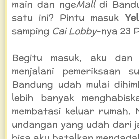
main dan nge
Mall
di Band
satu ini? Pintu masuk
Ye
samping
Cai Lobby
-nya 23 P
Begitu masuk, aku dan 
menjalani pemeriksaan s
Bandung udah mulai dihim
lebih banyak menghabis
membatasi keluar rumah. 
undangan yang udah dari j
bisa aku batalkan mendada