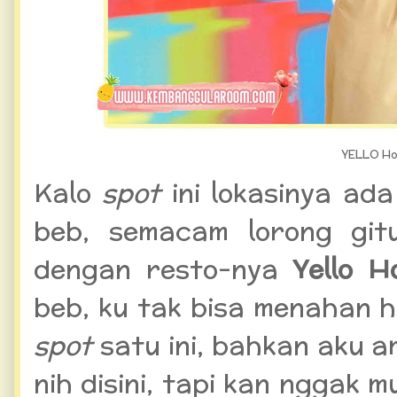
YELLO Ho
Kalo
spot
ini lokasinya ad
beb, semacam lorong gi
dengan resto-nya
Yello H
beb, ku tak bisa menahan 
spot
satu ini, bahkan aku a
nih disini, tapi kan nggak m