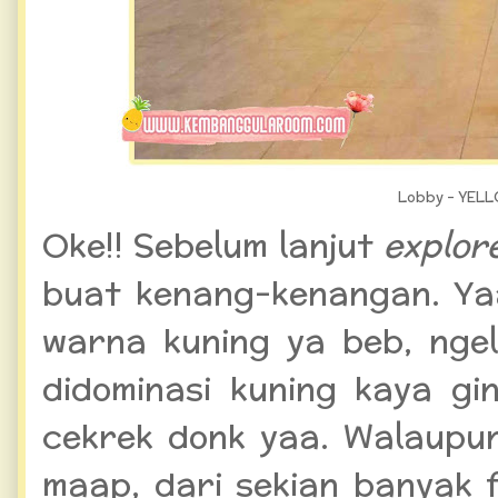
Lobby - YELL
Oke!! Sebelum lanjut
explor
buat kenang-kenangan. Ya
warna kuning ya beb, nge
didominasi kuning kaya gi
cekrek donk yaa. Walaupun
maap, dari sekian banyak 